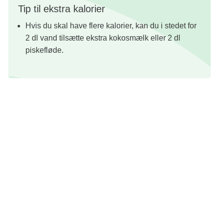
Tip til ekstra kalorier
Hvis du skal have flere kalorier, kan du i stedet for
2 dl vand tilsætte ekstra kokosmælk eller 2 dl
piskefløde.
Opskrift: Louisa Lorang
Foto: Maria P.
Redaktion: Nanna Kathrine Riiber
Energiindhold kan øges
God ved smagsforandringer
Fisk
Supper og grød