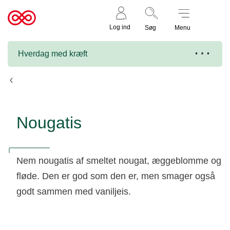
Støt nu
Til
Log ind
Søg
Menu
cancer.dk
Hverdag med kræft
Opskrifter
Nougatis
Nem nougatis af smeltet nougat, æggeblomme og
fløde. Den er god som den er, men smager også
godt sammen med vaniljeis.