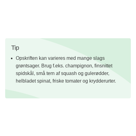
1 portion fisk med 2 små kartofler indeholder 2215 Kj/ 527
kcal og 12 g protein.
Tip
Opskriften kan varieres med mange slags
grøntsager. Brug f.eks. champignon, finsnittet
spidskål, små tern af squash og gulerødder,
helbladet spinat, friske tomater og krydderurter.
Opskrift: Vibeke Sode, klinisk diætist, cand. scient i human ernæring og
Maria Stoltze Fray, klinisk diætist
Foto: Line Falck
Redaktion: Nanna Kathrine Riiber