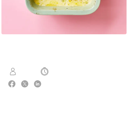
Opskrift: Vibeke Sode og Maria Stoltze Fray
4 portioner
Hurtig
Ingredienser