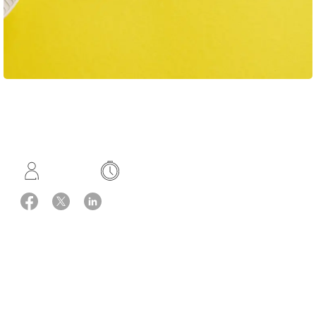
Opskrift: Vibeke Sode og Maria Stoltze Fray
2 portioner
Hurtig
Ingredienser