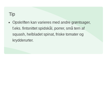
Tip
Opskriften kan varieres med andre grøntsager,
f.eks. fintsnittet spidskål, porrer, små tern af
squash, helbladet spinat, friske tomater og
krydderurter.
Opskrift: Vibeke Sode, klinisk diætist, cand. scient i human ernæring og
Maria Stoltze Fray, klinisk diætist
Foto: Line Falck
Redaktion: Nanna Kathrine Riiber
Energirig
Let at synke
Fisk