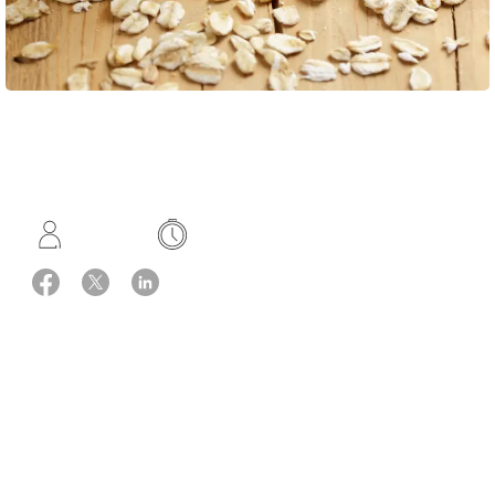
Opskrift: Meyers Madhus
4 portioner
Hurtig
Ingredienser
200 g grovvalsede havregryn (finvalsede kan også