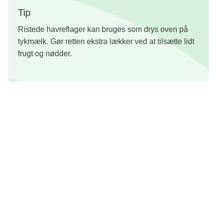
Tip
Ristede havreflager kan bruges som drys oven på
tykmælk. Gør retten ekstra lækker ved at tilsætte lidt
frugt og nødder.
Foto:Colourbox
Redaktion: Nanna Kathrine Riiber
Mellemmåltider og snacks
Morgenmad