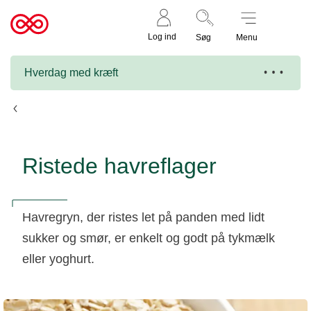
Støt nu
Til
Log ind
Søg
Menu
cancer.dk
Hverdag med kræft
Opskrifter
Ristede havreflager
Havregryn, der ristes let på panden med lidt
sukker og smør, er enkelt og godt på tykmælk
eller yoghurt.