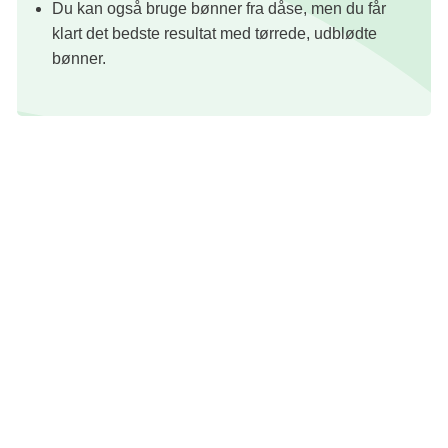
Du kan også bruge bønner fra dåse, men du får
klart det bedste resultat med tørrede, udblødte
bønner.
Tekst: Venligst udlånt fra bogen 'Det Gode Køkken' af Lene Juul Bruun og
Anne Hjernøe (Politikens Forlag)
Foto: Lykke Rump
Redaktion: Nanna Kathrine Riiber
Fisk