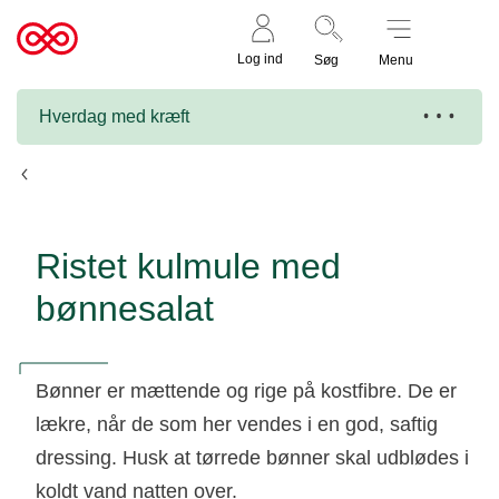
Støt nu
Til
Log ind
Søg
Menu
cancer.dk
Hverdag med kræft
Opskrifter
Ristet kulmule med
bønnesalat
Bønner er mættende og rige på kostfibre. De er
lækre, når de som her vendes i en god, saftig
dressing. Husk at tørrede bønner skal udblødes i
koldt vand natten over.