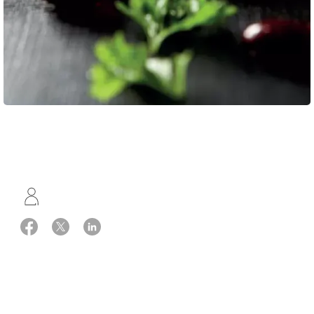
Opskrift: fra bogen 'Det Gode Køkken'
4 portioner