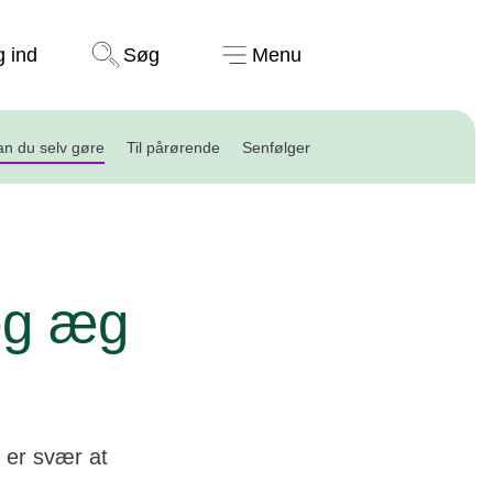
Støt nu
g ind
Søg
Menu
n du selv gøre
Til pårørende
Senfølger
og æg
r er svær at