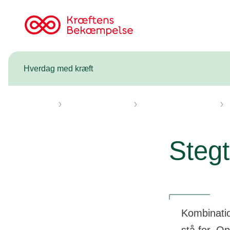
Til
cancer.dk
Hverdag med kræft
Forsiden
Hverdag med kræft
Hvad kan du selv gøre
Stegt
Kombination