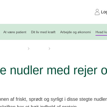
Lo
At være patient
Dit liv med kræft
Arbejde og økonomi
Hvad ka
Kost og opskrifter
Opskrifter
Stegte nudler med rejer og æg
e nudler med rejer 
en af friskt, sprødt og syrligt i disse stegte nudle