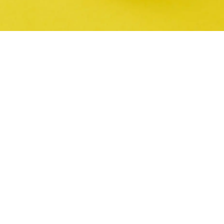
nser
saft (og evt. lidt skal af limefrugten)
rssauce
sauce