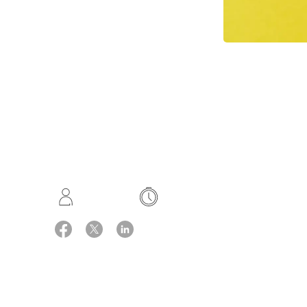
Opskrift: Vibeke Sode og Maria
Ingredie
Stoltze Fray
Marinade:
4 portioner
Hurtig
2 spsk lime
15 g øste
15 g soja