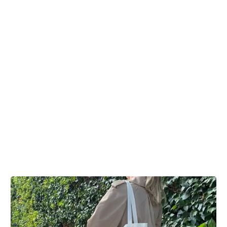
der skal godkende din ansøgning:
Familieretshuset
Digital redaktør Tine Løvschall-Wedel og læge Elisabeth Kjems
Denne tekst er skrevet af rigtige mennesker – læs mere om,
hvordan
teksterne på cancer.dk bliver til.