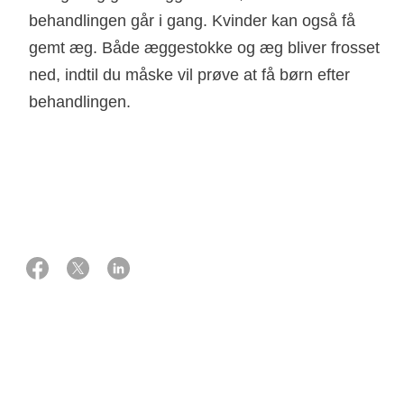
behandlingen går i gang. Kvinder kan også få
gemt æg. Både æggestokke og æg bliver frosset
ned, indtil du måske vil prøve at få børn efter
behandlingen.
12 april 2022
Kilde: Afdelingslæge ph.d. Lotte B. Colmorn, Fertilitetsklinikken,
Rigshospitalet