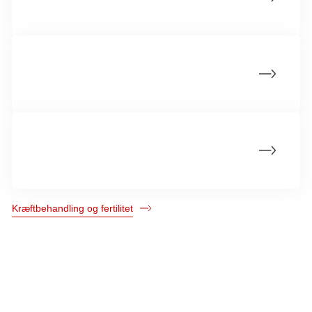
børn hos piger og kvinder
Kræftbehandling kan påvirke evnen til at få
børn hos drenge og mænd
Hvornår kan jeg prøve på at få børn efter
kræftbehandling?
Kræftbehandling og fertilitet