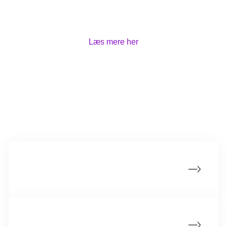
graviditetskomplikationer hos kvinder, der havde
kræft som børn.
Læs mere her
Læs mere
Mænds muligheder for at få børn efter
kræft
Kræftbehandling kan påvirke evnen til at få