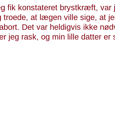
g fik konstateret brystkræft, var 
 troede, at lægen ville sige, at j
abort. Det var heldigvis ikke nød
er jeg rask, og min lille datter er 
æft
 af gravide med brystkræft
 for behandling afhænger af, om man ønsker at gennem
g af hvor langt man er henne, når diagnosen stilles.