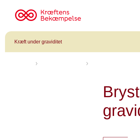
Til
cancer.dk
Kræft under graviditet
Forsiden
Kræft under graviditet
Brystkræft opstået under 
Bryst
gravi