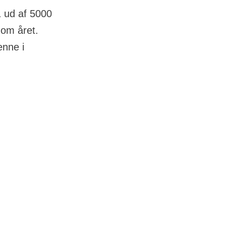
1 ud af 5000
 om året.
enne i
vinder, som
ve mere
gnosen stilles