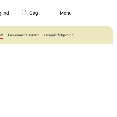
Støt nu
g ind
Søg
Menu
ft
Livmoderhalskræft
Ekspertrådgivning