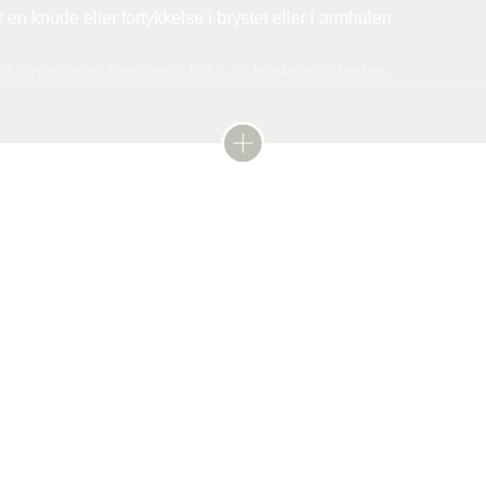
en knude eller fortykkelse i brystet eller i armhulen
 ændringer i brysterne, f.eks. indtrækning i huden
/eksem på brystvorterne uden forklaring
r betændelseslignende rødme, varme og hævelse af brystet
ser for brystkræft
 være tale om helt godartede ændringer, men lad for en sikkerhed
vinde finder en knude i brystet, bliver den først undersø
søge det.
n som regel en ultralydsscanning, hvor der bliver taget
af knuden. Ved at studere vævsprøven i mikroskop kan 
celler tilstede.
 mindre velegnet i forhold til ultralyd under graviditet, m
ighed. Læs mere: