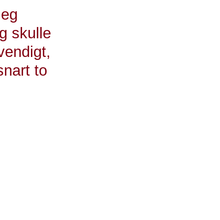
jeg
eg skulle
vendigt,
snart to
føre