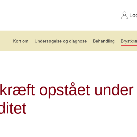
Lo
Kort om
Undersøgelse og diagnose
Behandling
Brystkræ
graviditet
kræft opstået under
ditet