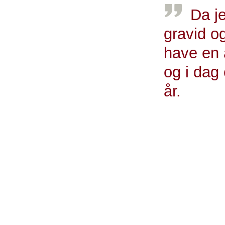
Da je
gravid og
have en 
og i dag 
år.
Line 39 år, brystkr
Behandling
Anbefalingerne
graviditeten, o