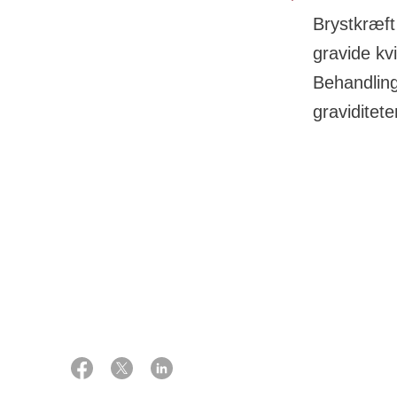
Brystkræft
gravide kvi
Behandling
gravidite
16 januar 2024
Kræftsygdomme
hos jævnaldren
Ekspert:
Overlæge, ph.d., gynækolog
Lone Storgaard
Kvinder, der få
fremskreden syg