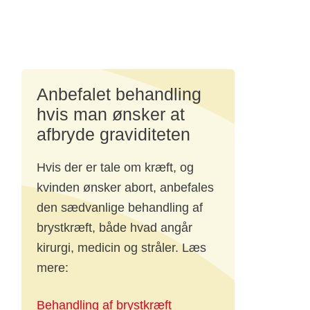
lig effekt på
Anbefalet behandling
hvis man ønsker at
afbryde graviditeten
Hvis der er tale om kræft, og
kvinden ønsker abort, anbefales
iden
den sædvanlige behandling af
ium,
brystkræft, både hvad angår
kirurgi, medicin og stråler. Læs
mere:
es
Behandling af brystkræft