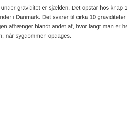
 under graviditet er sjælden. Det opstår hos knap 
nder i Danmark. Det svarer til cirka 10 graviditeter
en afhænger blandt andet af, hvor langt man er h
ten, når sygdommen opdages.
n udvikler sig som regel på samme måde hos gravide k
de kvinder med samme type kræft i samme stadie.
r stillet diagnosen brystkræft under en graviditet, kan ha
dom i forhold til ikke-gravide. Dette kan skyldes, at dia