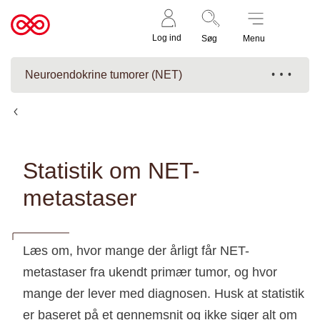
Støt nu
Til
Log ind
Søg
Menu
cancer.dk
Neuroendokrine tumorer (NET)
NET-metastaser fra ukendt primær tumor
Statistik om NET-
metastaser
Læs om, hvor mange der årligt får NET-
metastaser fra ukendt primær tumor, og hvor
mange der lever med diagnosen. Husk at statistik
er baseret på et gennemsnit og ikke siger alt om