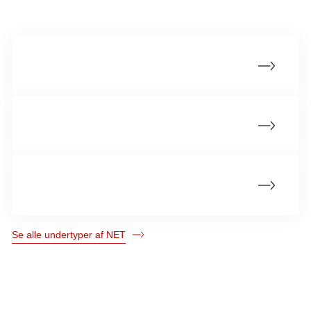
Mere om NET
NET-metastaser fra ukendt primær tumor
Statistik om NET
Livet med neuroendokrine tumorer (NET)
Se alle undertyper af NET