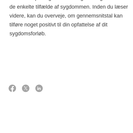
de enkelte tilfælde af sygdommen. Inden du læser
videre, kan du overveje, om gennemsnitstal kan
tilføre noget positivt til din opfattelse af dit
sygdomsforløb.
25 juni 2025
Kilde: Søren Friis og Simon Mathis Kønig, Kræftepidemiologi og
Monitorering, Center for Kræftforskning