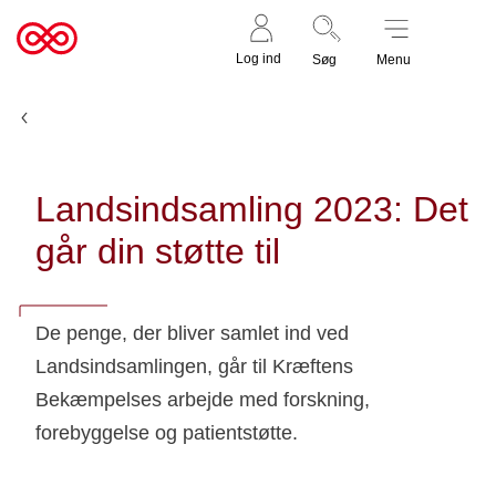
Støt nu
Til
Log ind
Søg
Menu
cancer.dk
Nyheder og fortællinger
Landsindsamling 2023: Det
går din støtte til
De penge, der bliver samlet ind ved
Landsindsamlingen, går til Kræftens
Bekæmpelses arbejde med forskning,
forebyggelse og patientstøtte.