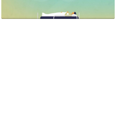
Se film om forsøgsbehandling. Hvad går det ud på, er det farligt, er
det noget for mig?
Overvejer du at deltage i forsøgsbehandling?
Forsøgsbehandling er en vigtig del af arbejdet med at
finde nye og bedre behandlinger. Hvis du deltager i
forsøgsbehandling, får du en ny type medicin eller ny
behandling.
På den måde kan lægerne finde ud af, om nye
behandlinger virker bedre eller har færre bivirkninger end
de nuværende behandlinger. Det giver ny viden og er med
til at udvikle bedre kræftbehandlinger i fremtiden.