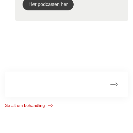
Hør podcasten her
Mere om ukendt primær tumor
Livet med ukendt primær tumor
Se alt om behandling