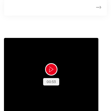
Statistik om ukendt primær tumor
Støt kræftsagen