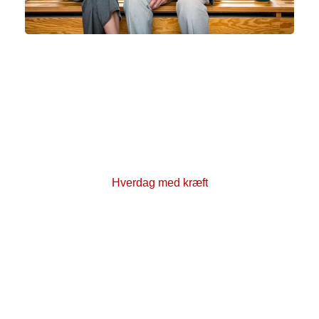
Hverdag med kræft
Kræft påvirker hverdagen både for den, der er
syg, og for de pårørende. Du kan finde viden om
alt fra arbejdsliv, økonomi og rettigheder til hvad
du selv kan gøre for at styrke krop og psyke her
på Kræftens Bekæmpelses hjemmeside.
Hverdag med kræft