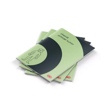
Pjece om ukendt primær tumor