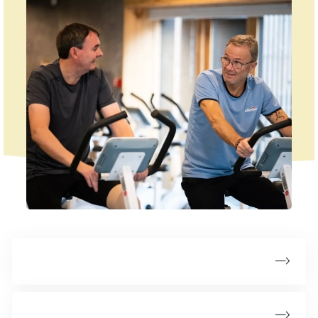
For kræftpatienter
For pårørende