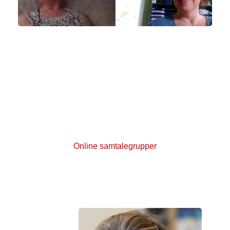
Mød andre online
Uanset hvor i landet du bor, kan du møde andre
med kræft inde på livet i en online
samtalegruppe. Her deltager du hjemmefra via
computer eller tablet. Se aktuelle online
samtalegrupper for kræftpatienter, pårørende og
efterladte her.
Online samtalegrupper