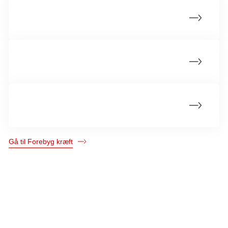
Hjælp til rygestop og nikotinstop
Hold fast i dit rygestop og nikotinstop
Forstå afhængighed af nikotin
Gå til Forebyg kræft