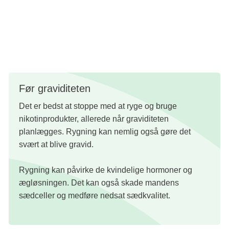
Rygning og nikotin er nemlig den risikofaktor, der har
størst negativ betydning for graviditeten. Og det kan give
barnet en meget svær start på livet.
Før graviditeten
Det er bedst at stoppe med at ryge og bruge
nikotinprodukter, allerede når graviditeten
planlægges. Rygning kan nemlig også gøre det
svært at blive gravid.
Rygning kan påvirke de kvindelige hormoner og
ægløsningen. Det kan også skade mandens
sædceller og medføre nedsat sædkvalitet.