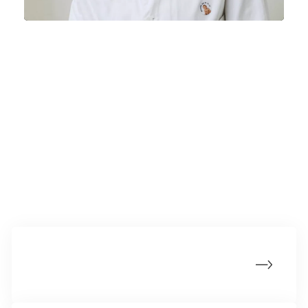
Rygning påvirker din baby
Stopliniens rådgivere kan hjælpe dig med at
stoppe med at ryge eller bruge nikotin, både før
og under din graviditet.
Mere om rygning og nikotin
Overvejer du at stoppe med at ryge eller
bruge nikotin?