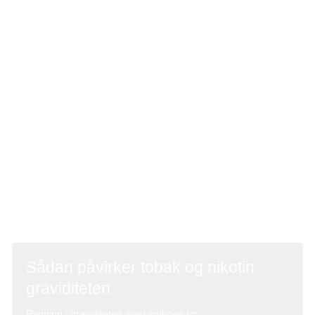
Barnet bliver født til tiden og med normal vægt
Barnets hjerne, hjerte og lunger er fuldt udviklede
ved fødslen
Barnet undgår vuggedød efter fødslen
Barnet er mindre udsat for lungebetændelse og
astma i det første leveår
En røgfri graviditet (Sundhedsstyrelsen)
Sådan påvirker tobak og nikotin
graviditeten
Rygning i graviditeten øger risikoen for