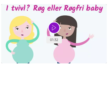
En røg- og nikotinfri graviditet
Ved at holde sig røg- og nikotinfri under graviditeten er der
større chance for, at:
Moderkagen fungerer, som den skal