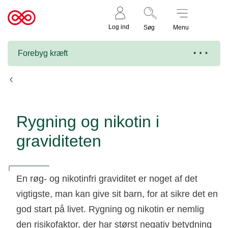
Støt nu
Til
Log ind
Søg
Menu
cancer.dk
Forebyg kræft
Fakta om rygning og nikotin
Rygning og nikotin i
graviditeten
En røg- og nikotinfri graviditet er noget af det
vigtigste, man kan give sit barn, for at sikre det en
god start på livet. Rygning og nikotin er nemlig
den risikofaktor, der har størst negativ betydning