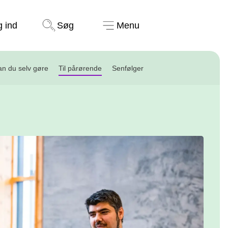
Støt nu
g ind
Søg
Menu
n du selv gøre
Til pårørende
Senfølger