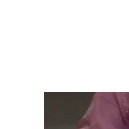
man gradvis må 
grader af spise
slut.
Det kan være e
Der kan man få 
behandlingen.
Bed om hjælp, h
og skabe kontak