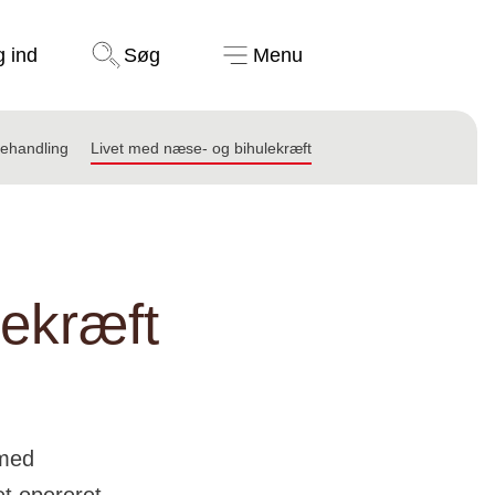
Støt nu
g ind
Søg
Menu
ehandling
Livet med næse- og bihulekræft
lekræft
 med