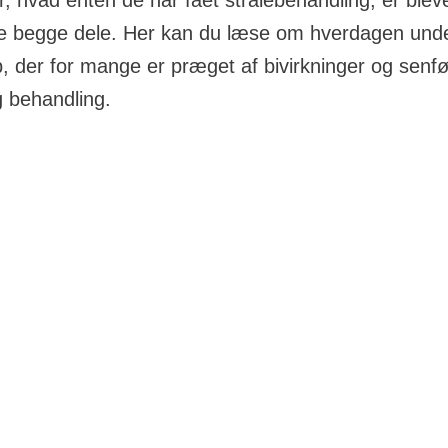
er, hvad enten de har fået strålebehandling, er blev
e begge dele. Her kan du læse om hverdagen under
b, der for mange er præget af bivirkninger og senfø
 behandling.
psykiske problemer, som man kan opleve med kræft i næs
gen og kan få konsekvenser for ens sociale liv. Det er vi
 selvom man synes, at det er svært at vende tilbage til en
 og tanker