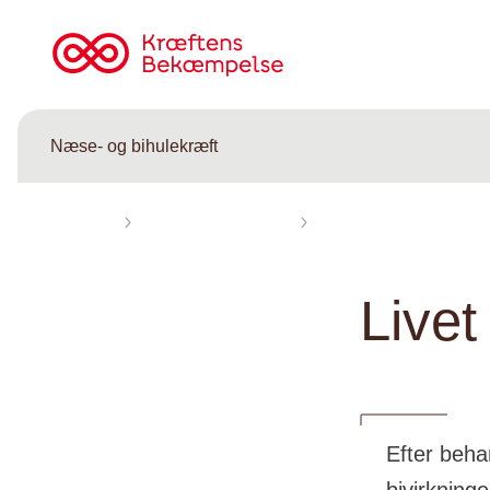
Til
cancer.dk
Næse- og bihulekræft
Forsiden
Næse- og bihulekræft
Livet med næse- og bihu
Livet
Efter beha