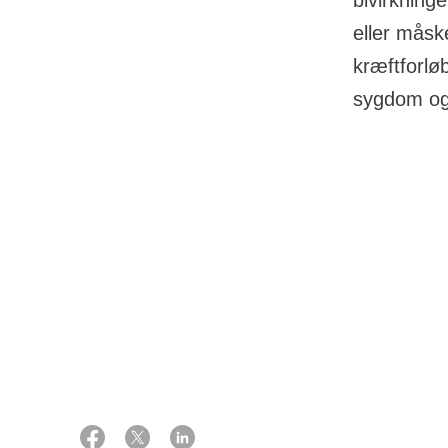
bivirkning
eller måsk
kræftforlø
sygdom og
22 februar 2023
De fysiske og 
påvirker hverda
Eksperter:
Overlæge, onkolog
at isolere sig,
Elo Andersen
Afdelingslæge, øre-næse-hals kirurg
Mads Filtenborg
Reaktioner