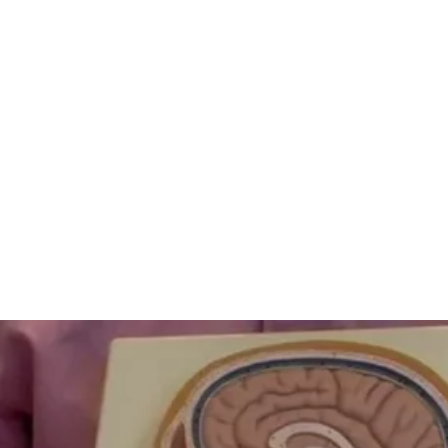
tilpasse sig. Det kan især være en udfordring at tackle 
- og ernæringsproblemer, som ofte fortsætter efter, at b
n god hjælp at gå til regelmæssige opfølgningsbesøg på 
støtte og vejledning, f.eks. til de spiseproblemer, der ka
vis du har brug for det. Din læge eller sygeplejerske ka
t til fagpersoner, der kan hjælpe.