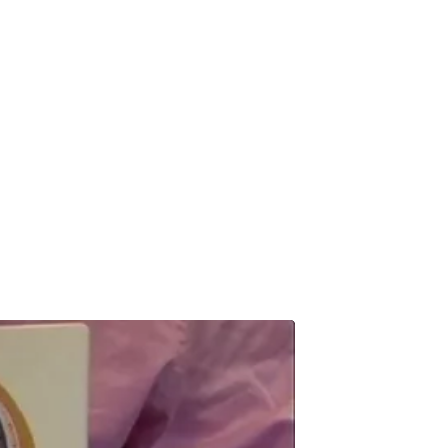
forskellige
ehandlingen er
hospitalet.
n opstå efter
n vejlede dig