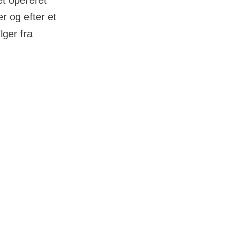
et opereret
 og efter et
lger fra
e- og bihuler,
gtigt at undgå
 ny hverdag.