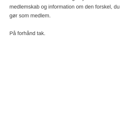
medlemskab og information om den forskel, du
gør som medlem.
På forhånd tak.
Skift adresse
evt. Medlemsnummer
Information om dig
Bemærk: vælg venligst den korrekte mulighed fra listen,
når du indtaster din adresse.