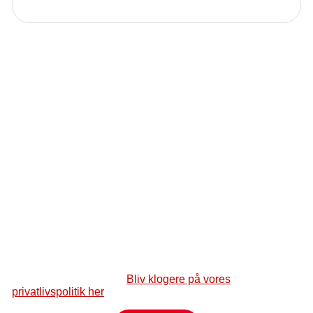
Nuværende email
Nyt Vejnavn
Nyt postnummer
By (ny)
Dine data er vigtige for Kræftens Bekæmpelse, og derfor
passer vi godt på dem.
Bliv klogere på vores
privatlivspolitik her