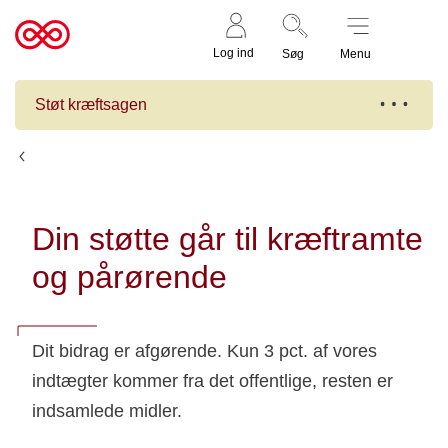
Støt nu
Til
Log ind
Søg
Menu
cancer.dk
Støt kræftsagen
Mærkedage
Din støtte går til kræftramte
og pårørende
Dit bidrag er afgørende. Kun 3 pct. af vores
indtægter kommer fra det offentlige, resten er
indsamlede midler.