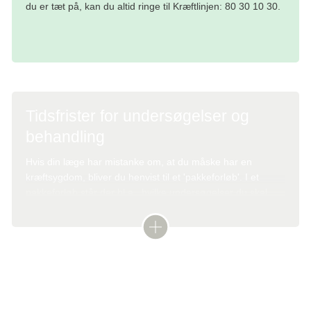
du er tæt på, kan du altid ringe til Kræftlinjen: 80 30 10 30.
Tidsfrister for undersøgelser og
behandling
Hvis din læge har mistanke om, at du måske har en
kræftsygdom, bliver du henvist til et 'pakkeforløb'. I et
pakkeforløb står der bl.a., hvilke undersøgelser du skal
igennem, og hvordan behandlingen skal forløbe.
Læs mere og find blandt andet pakkeforløb for de enkelte
kræftdiagnoser:
Tekst:
Digital redaktør Sofie Bæk og lægefaglig redaktør Elisabeth Kjems
Pakkeforløb for kræft
Denne tekst er skrevet af rigtige mennesker – læs mere om,
hvordan
teksterne på cancer.dk bliver til.