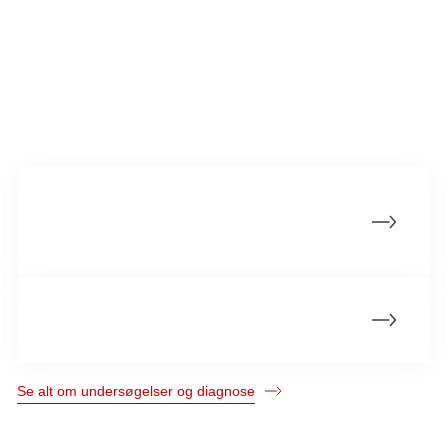
Mere om diagnose og behandling
Diagnose og stadieinddeling af Hodgkin
lymfom
Kemoterapi ved Hodgkin lymfom
Se alt om undersøgelser og diagnose