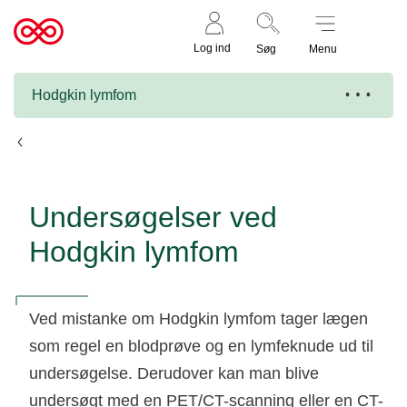
Støt nu
Til
Log ind
Søg
Menu
cancer.dk
Hodgkin lymfom
Undersøgelser og diagnose
Undersøgelser ved
Hodgkin lymfom
Ved mistanke om Hodgkin lymfom tager lægen
som regel en blodprøve og en lymfeknude ud til
undersøgelse. Derudover kan man blive
undersøgt med en PET/CT-scanning eller en CT-