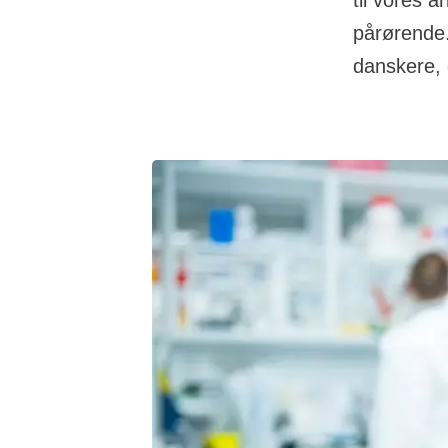
til vores a
pårørende.
danskere, 