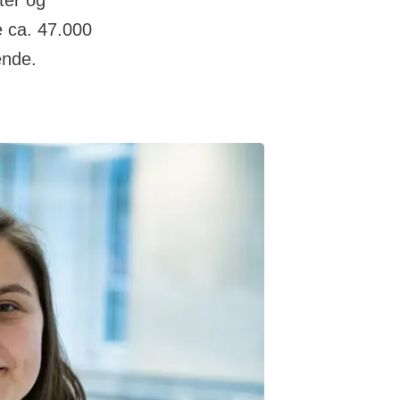
ter og
e ca. 47.000
ende.