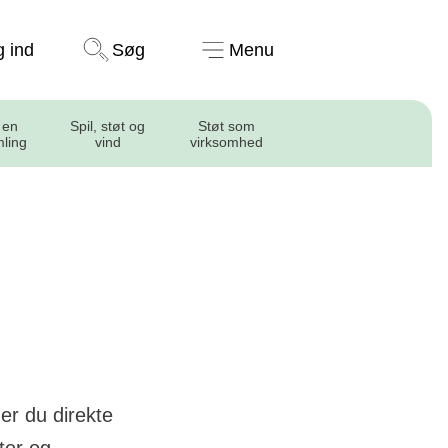
Støt nu
g ind
Søg
Menu
 en
Spil, støt og
Støt som
mling
vind
virksomhed
er du direkte