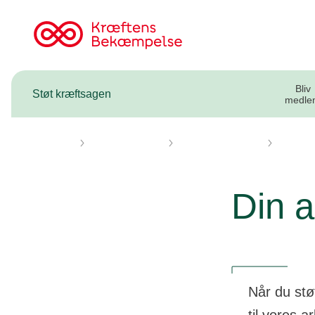
Til
cancer.dk
Bliv
Støt kræftsagen
medle
Forsiden
Støt kræftsagen
Arv og testamente
Betænk 
Din a
Når du stø