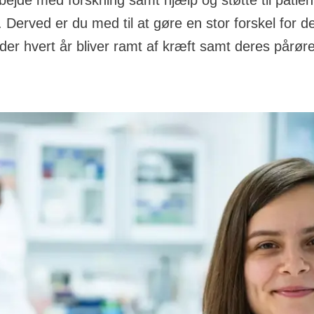
rbejde med forskning samt hjælp og støtte til patien
 Derved er du med til at gøre en stor forskel for d
der hvert år bliver ramt af kræft samt deres pårør