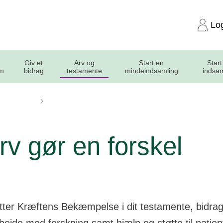
Lo
Giv et
Arv og
Start en
Start
m
bidrag
testamente
mindeindsamling
indsa
kræftsagen
Din arv gør en forskel
rv gør en forskel
tter Kræftens Bekæmpelse i dit testamente, bidrag