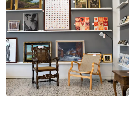
Støt en bæredygtig livsstil
Vores genbrugsbutik har et stort udvalg af genbrug.
Vi har alt fra møbler, tøj & sko, isenkram, elektronik,
brugskunst, bøger, malerier & plakater m.m. Når du