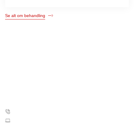
Se alt om behandling
Kræftens Bekæmpelse
Strandboulevarden 49
2100 København Ø
35 25 75 00
Skriv til os