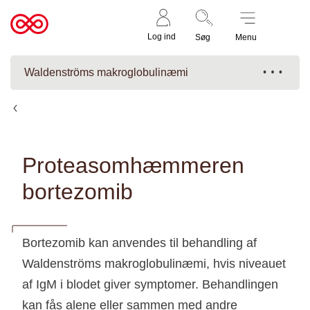
Støt nu
Til
Log ind
Søg
Menu
cancer.dk
Waldenströms makroglobulinæmi
Behandling af Waldenströms makroglobulinæmi
Proteasomhæmmeren
bortezomib
Bortezomib kan anvendes til behandling af
Waldenströms makroglobulinæmi, hvis niveauet
af IgM i blodet giver symptomer. Behandlingen
kan fås alene eller sammen med andre