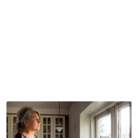
Ved regelmæssig kontrol af blodprøver kan lægen
vurdere, hvor godt sygdommen er bragt i ro.
Bortezomib
Tekst:
Digital redaktør Birgitte Sølvhøj og lægefaglig redaktør Elisabeth
Kjems
Denne tekst er skrevet af rigtige mennesker – læs mere om,
hvordan
teksterne på cancer.dk bliver til.