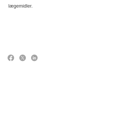
lægemidler.
23 november 2021
Ekspert:
Overlæge, specialist i blodsygdomme
Lars Munksgaard
Bortezomib kan enten bruges alene eller i kombination
med rituximab, binyrebarkhormon (prednisolon) og
kemoterapi, bl.a. cyclophosphamid og i nogle tilfælde