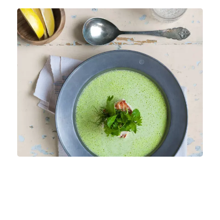
Opskrifter på sund og lækker
mad
Smoothie med blåbær, ærtesuppe eller søde
rugmuffins? Her finder du opskrifter, som er gode