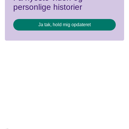
personlige historier
Ja tak, hold mig opdateret
Kræftens Bekæmpelse
Strandboulevarden 49
2100 København Ø