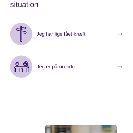
situation
Læs vores guides med emner, der er gode for dig at
kende til - afhængig af din livssituation:
Jeg har lige fået kræft
Jeg er pårørende