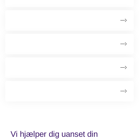
Kræft i øjets slimhinde
Kræft i tårekirtlen
Retinoblastom
Lymfom i øjenhulen
Vi hjælper dig uanset din