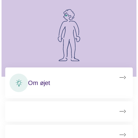
Om øjet
Modermærkekræft i øjet
Kræft i øjenlåget