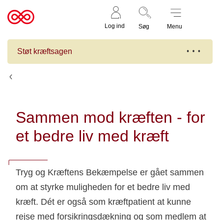
Støt nu
Til
Log ind
Søg
Menu
cancer.dk
Støt kræftsagen
Tryg - Sammen mod kræften
Sammen mod kræften - for
et bedre liv med kræft
Tryg og Kræftens Bekæmpelse er gået sammen
om at styrke muligheden for et bedre liv med
kræft. Dét er også som kræftpatient at kunne
rejse med forsikringsdækning og som medlem at