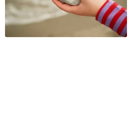
Hvad betyder samarbejdet økonomisk for
kræftsagen?
Når du tegner forsikringer hos Tryg, støtter du samtidig
automatisk Kræftens Bekæmpelses arbejde inden for
forskning, patientstøtte og forebyggelse. En del af
forsikringspræmien bliver videreført til Kræftens
Bekæmpelse. Derudover er håbet, at de unikke
medlemsfordele gør det endnu mere attraktivt at støtte den
livsvigtige kræftsag.
Tak for din støtte.