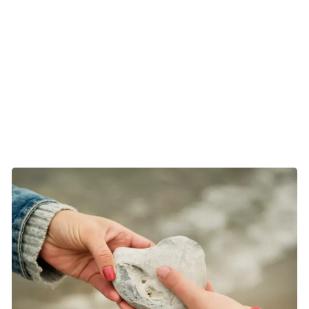
afsættet er en fælles mission om at skabe bedre vilkår for
kræftpatienter og pårørende. Vi arbejder løbende på at
kunne tilbyde dig nogle unikke forsikringsfordele som
medlem af Kræftens Bekæmpelse. Derudover vægter et
godt image og en høj kundetilfredshed – for du skal som
vores medlem kun tilbydes det bedste.
Vi er sammen mod kræften - tusind tak.