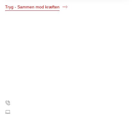
Tryg - Sammen mod kræften
Kræftens Bekæmpelse
Strandboulevarden 49
2100 København Ø
35 25 75 00
Skriv til os
CVR: 55629013