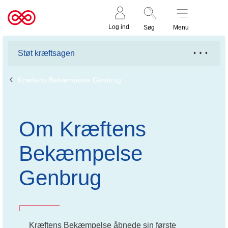
Støt nu
Til
Log ind
Søg
Menu
cancer.dk
Støt kræftsagen
Kræftens Bekæmpelse Genbrug
Om Kræftens
Bekæmpelse
Genbrug
Kræftens Bekæmpelse åbnede sin første