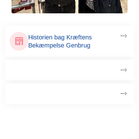
Historien bag Kræftens
Bekæmpelse Genbrug
Mød vores engagerede frivillige
Bliv frivillig