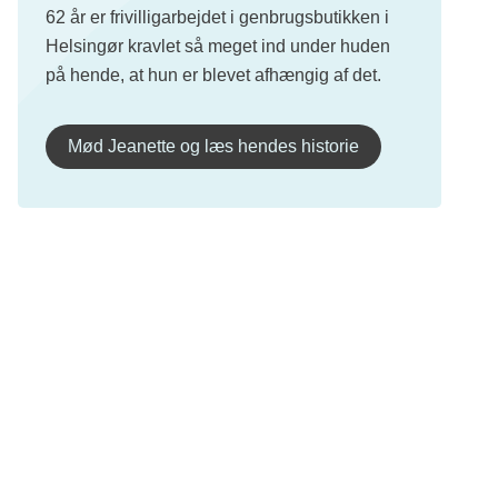
62 år er frivilligarbejdet i genbrugsbutikken i
Helsingør kravlet så meget ind under huden
på hende, at hun er blevet afhængig af det.
Mød Jeanette og læs hendes historie
Kræftens Bekæmpelse
Strandboulevarden 49
2100 København Ø