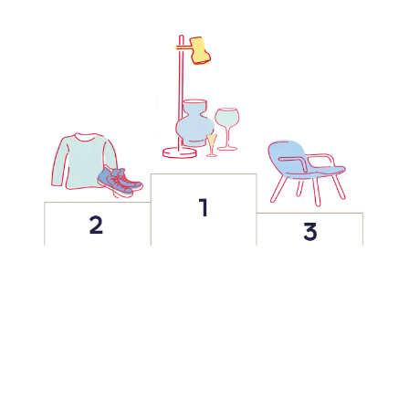
Et spændende og unikt sortiment
til dig og dit hjem
Sovsekanden til det arvede stel, en retrokjole i din
helt personlige stil eller soveposen, du mangler til