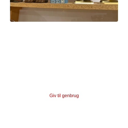
Støt en grøn livsstil
Når du handler i en af vores butikker eller donerer
dit genbrugsguld til os, så støtter du både
kræftsagen og hjælper også med at passe på
vores miljø og vores klima. Når du køber
genbrug, lever varerne længere – det giver
mindre affald og er med til at reducere forbruget
af råstoffer og energi til produktion af nye varer.
Giv til genbrug