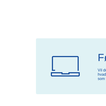
10.00-17.30
Lørdag:
10.00-14.00
F
Vil d
hvad 
som f