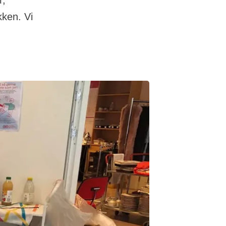
r,
kken. Vi