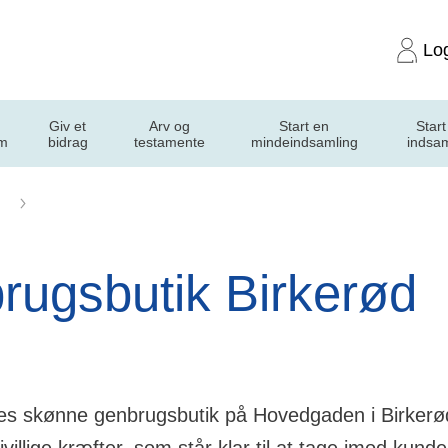
Lo
Giv et
Arv og
Start en
Start
m
bidrag
testamente
mindeindsamling
indsa
ug
Kræftens Bekæmpelse Genbrug: Birkerød
rugsbutik Birkerød
es skønne genbrugsbutik på Hovedgaden i Birkerø