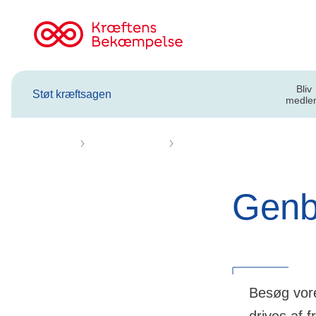
Til
cancer.dk
Bliv
Støt kræftsagen
medle
Forsiden
Støt kræftsagen
Kræftens Bekæmpelse Genbr
Genb
Besøg vor