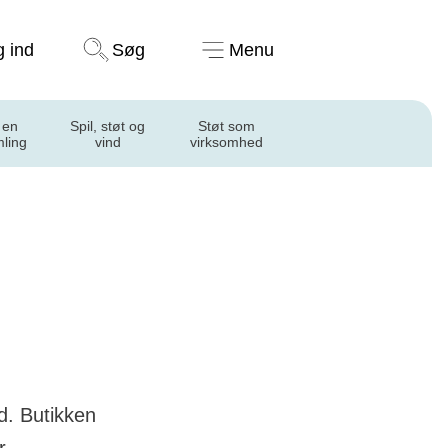
Støt nu
g ind
Søg
Menu
 en
Spil, støt og
Støt som
mling
vind
virksomhed
d. Butikken