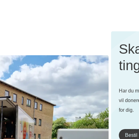
Ska
tin
Har du mø
vil doner
for dig.
Bestil