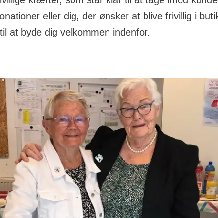
rivillige kræfter, som står klar til at tage imod kunde
ationer eller dig, der ønsker at blive frivillig i buti
til at byde dig velkommen indenfor.