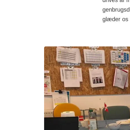
drives af f
genbrugsdon
glæder os 